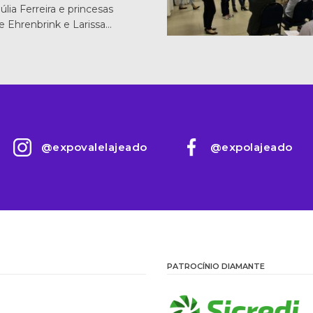
úlia Ferreira e princesas
e Ehrenbrink e Larissa…
@expovalelajeado
@expolajeado
PATROCÍNIO DIAMANTE