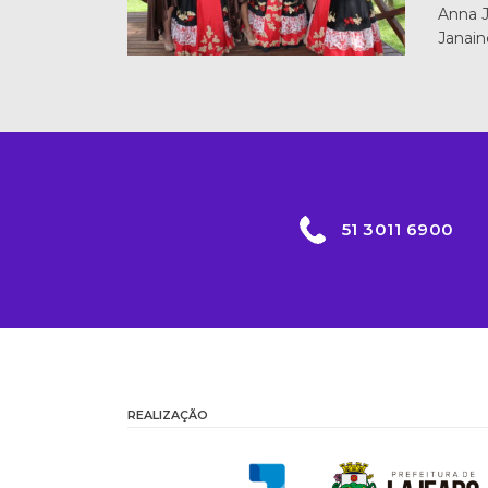
Anna J
Janain
51 3011 6900
REALIZAÇÃO