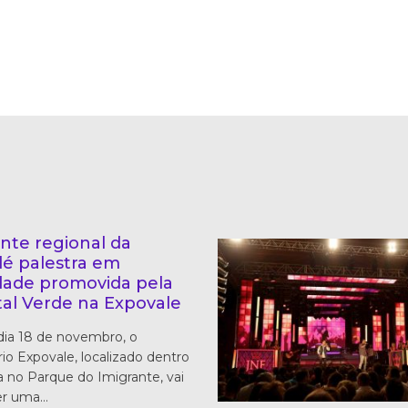
nte regional da
lé palestra em
idade promovida pela
tal Verde na Expovale
dia 18 de novembro, o
rio Expovale, localizado dentro
ra no Parque do Imigrante, vai
er uma…