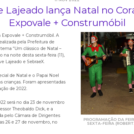
e Lajeado lança Natal no Co
Expovale + Construmóbil
 Expovale + Construmóbil. A
ealizada pela Prefeitura de
tema “Um clássico de Natal –
na noite desta sexta-feira (11),
ve Lajeado e SebraeX.
ial de Natal e o Papai Noel
s crianças. Foram apresentadas
ação de 2022.
022 será no dia 23 de novembro
essor Theobaldo Dick, e a
da pelo Câmara de Dirigentes
PROGRAMAÇÃO DA FEIRA
dias 26 e 27 de novembro, no
SEXTA-FEIRA (ROBER