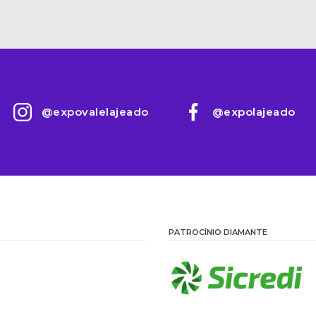
@expovalelajeado
@expolajeado
PATROCÍNIO DIAMANTE