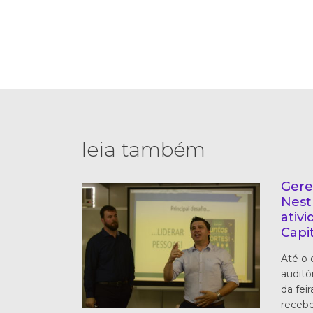
leia também
Gere
Nest
ativ
Capi
Até o 
auditó
da fei
receb