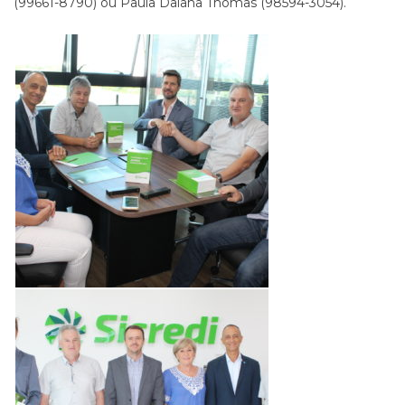
(99661-8790) ou Paula Daiana Thomas (98594-3054).