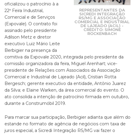
oficializou o patrocínio à a
REPRESENTANTES DA
22ª Feira Industrial,
SICREDI INTEGRAÇÃO
Comercial e de Serviços
RS/MG E ASSOCIAÇÃO
COMERCIAL E INDUSTRIAL
(Expovale). O contrato foi
DE LAJEADO (ACIL) -
CRÉDITO: SIMONE
assinado pelo presidente
ROCKENBACH
Adilson Metz e diretor
executivo Luiz Mário Leite
Berbigier na presença da
comitiva da Expovale 2020, integrada pelo presidente da
comissão organizadora da feira, Miguel Arenhart; vice-
presidente de Relações com Associados da Associação
Comercial e Industrial de Lajeado (Acil), Cristian Rotta
Bergesch; gerente executivo da entidade, Antônio Juarez
da Silva; e Elaine Warken, da área comercial do evento. O
ato consolida a intenção de patrocínio firmada em outubro,
durante a Construmóbil 2019.
Para marcar sua participação, Berbigier adianta que além do
estande no formato de agência de negócios com taxa de
juros especial, a Sicredi Integração RS/MG vai fazer o