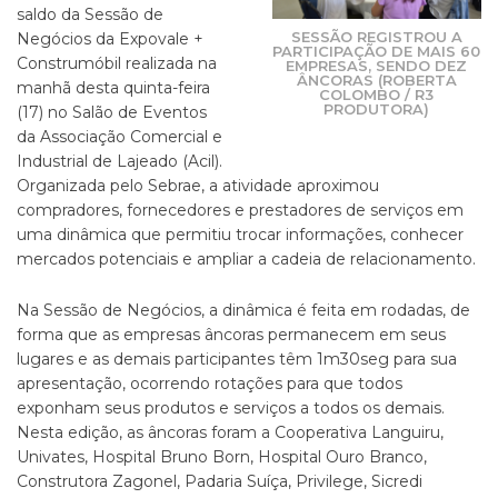
saldo da Sessão de
SESSÃO REGISTROU A
Negócios da Expovale +
PARTICIPAÇÃO DE MAIS 60
Construmóbil realizada na
EMPRESAS, SENDO DEZ
ÂNCORAS (ROBERTA
manhã desta quinta-feira
COLOMBO / R3
PRODUTORA)
(17) no Salão de Eventos
da Associação Comercial e
Industrial de Lajeado (Acil).
Organizada pelo Sebrae, a atividade aproximou
compradores, fornecedores e prestadores de serviços em
uma dinâmica que permitiu trocar informações, conhecer
mercados potenciais e ampliar a cadeia de relacionamento.
Na Sessão de Negócios, a dinâmica é feita em rodadas, de
forma que as empresas âncoras permanecem em seus
lugares e as demais participantes têm 1m30seg para sua
apresentação, ocorrendo rotações para que todos
exponham seus produtos e serviços a todos os demais.
Nesta edição, as âncoras foram a Cooperativa Languiru,
Univates, Hospital Bruno Born, Hospital Ouro Branco,
Construtora Zagonel, Padaria Suíça, Privilege, Sicredi