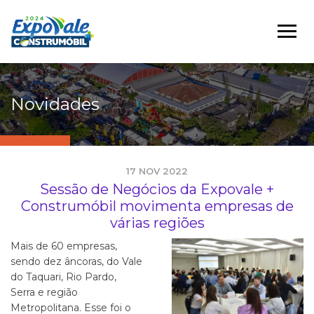
Novidades
17 NOV 2022
Sessão de Negócios da Expovale +
Construmóbil movimenta empresas de
várias regiões
Mais de 60 empresas,
sendo dez âncoras, do Vale
do Taquari, Rio Pardo,
Serra e região
Metropolitana. Esse foi o