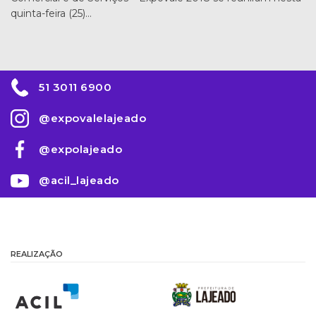
quinta-feira (25)…
51 3011 6900
@expovalelajeado
@expolajeado
@acil_lajeado
REALIZAÇÃO