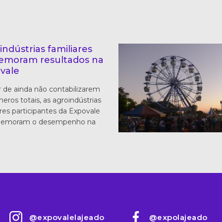
indústrias familiares
moram resultados na
vale
 de ainda não contabilizarem
eros totais, as agroindústrias
ares participantes da Expovale
memoram o desempenho na
@expovalelajeado
@expolajeado