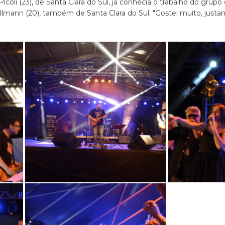
Pícoli (23), de Santa Clara do Sul, já conhecia o trabalho do grupo
mann (20), também de Santa Clara do Sul. "Gostei muito, justa