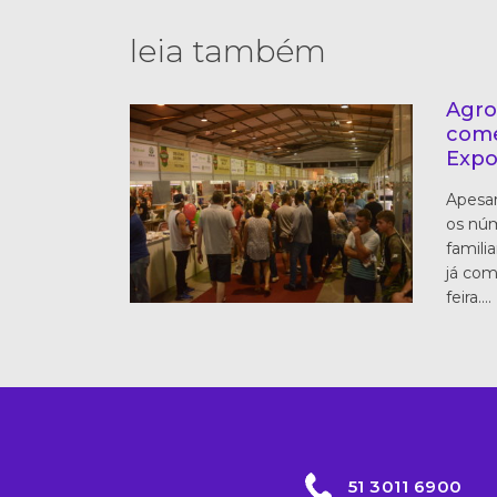
leia também
Agro
come
Expo
Apesar
os núm
famili
já co
feira.…
51 3011 6900