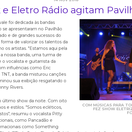
 e Eletro Rádio agitam Pavi
ovale foi dedicada às bandas
io se apresentaram no Pavilhão
ado e de grandes sucessos do
orma de valorizar os talentos da
ho os artistas. "Estamos aqui pela
a a nossa banda, uma turma de
 o vocalista e guitarrista da
Com influências como Eric
e TNT, a banda misturou canções
lminou sua exibição resgatando o
hnny Rivers.
o último show da noite. Com oito
COM MÚSICAS PARA TO
os e estilos. "Somos ecléticos,
FEZ SHOW ELETRI
F
os", resumiu o vocalista Pitty
acionais, como Pancadão e
ternacionais como Something