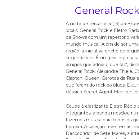
General Rock
A noite de terça-feira (13) da Exp
locais. General Rock e Eletro Rád
de Shows com um repertório vari
mundo musical. Além de ser uma f
região, a iniciativa enche de orgul
segunda vez. É um privilégio par
amigos que adora o que faz", disse
General Rock, Alexandre Thiele. 
Clapton, Queen, Garotos da Rua 
que foram do rock ao blues. E cu
clássico Secret Agent Man, de Jo
Coube à eletrizante Eletro Rádio 
integrantes, a banda mesclou ritm
fazemos música para todos os gost
Ferreira. A seleção teve temas n
Descobridor de Sete Mares, a in