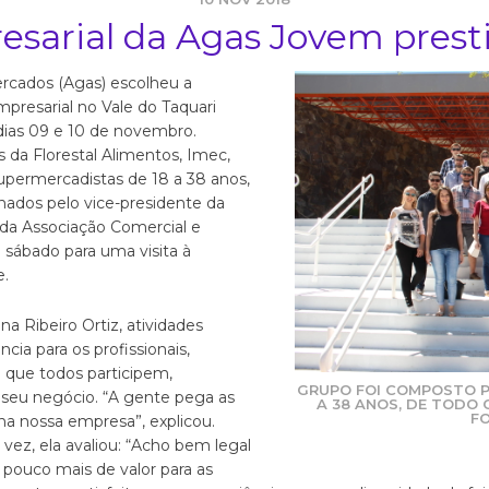
sarial da Agas Jovem prest
rcados (Agas) escolheu a
mpresarial no Vale do Taquari
dias 09 e 10 de novembro.
 da Florestal Alimentos, Imec,
supermercadistas de 18 a 38 anos,
nados pelo vice-presidente da
s da Associação Comercial e
 sábado para uma visita à
e.
na Ribeiro Ortiz, atividades
ia para os profissionais,
 que todos participem,
GRUPO FOI COMPOSTO P
seu negócio. “A gente pega as
A 38 ANOS, DE TODO 
F
na nossa empresa”, explicou.
 vez, ela avaliou: “Acho bem legal
 pouco mais de valor para as