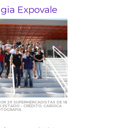
igia Expovale
OR 29 SUPERMERCADISTAS DE 18
O ESTADO - CRÉDITO: CARIOCA
OTOGRAFIA