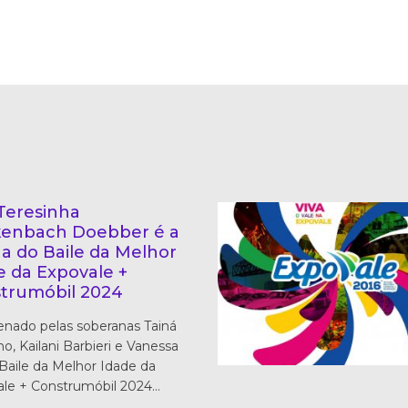
 Teresinha
enbach Doebber é a
ha do Baile da Melhor
e da Expovale +
trumóbil 2024
nado pelas soberanas Tainá
ho, Kailani Barbieri e Vanessa
o Baile da Melhor Idade da
le + Construmóbil 2024…