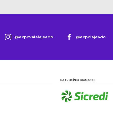
@expovalelajeado
@expolajeado
PATROCÍNIO DIAMANTE