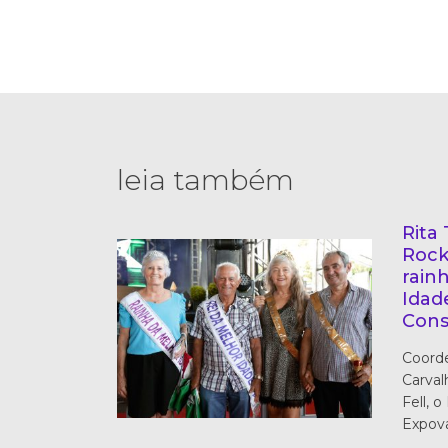
leia também
Rita
Rock
rain
Idad
Cons
Coorde
Carval
Fell, 
Expova