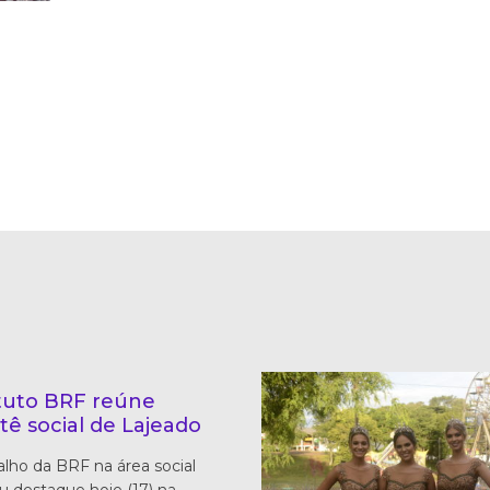
ituto BRF reúne
tê social de Lajeado
alho da BRF na área social
 destaque hoje (17) na