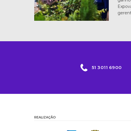
Expov
geren
51 3011 6900
REALIZAÇÃO