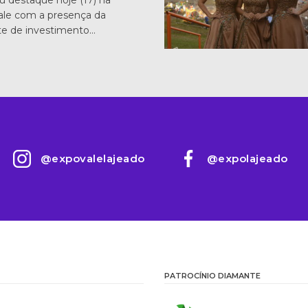
ale com a presença da
te de investimento…
@expovalelajeado
@expolajeado
PATROCÍNIO DIAMANTE