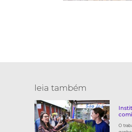
leia também
Inst
comi
O trab
ganhou