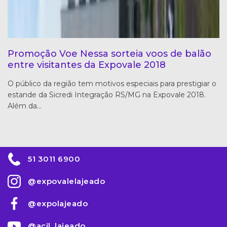
Promoção Voe Nessa sorteia voos de balão
entre visitantes da Expovale 2018
O público da região tem motivos especiais para prestigiar o
estande da Sicredi Integração RS/MG na Expovale 2018.
Além da…
51 3011 6900
@expovalelajeado
@expolajeado
@acil_lajeado