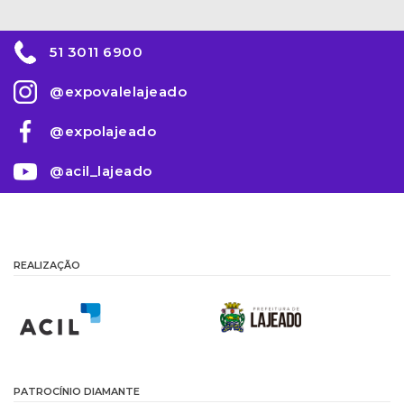
51 3011 6900
@expovalelajeado
@expolajeado
@acil_lajeado
REALIZAÇÃO
PATROCÍNIO DIAMANTE