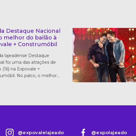
a Destaque Nacional
 o melhor do bailão à
vale + Construmóbil
da lajeadense Destaque
al foi uma das atrações de
 (16) na Expovale +
umóbil. No palco, o melhor…
@expovalelajeado
@expolajeado