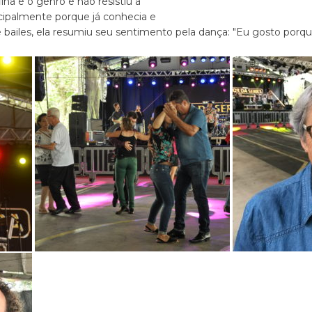
ilha e o genro e não resistiu a
cipalmente porque já conhecia e
 bailes, ela resumiu seu sentimento pela dança: "Eu gosto porq