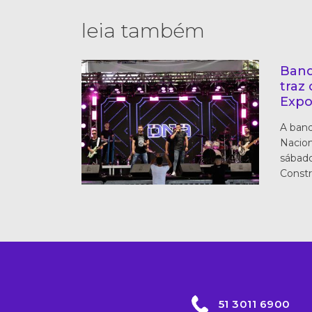
leia também
Band
traz
Expo
A ban
Nacion
sábado
Constr
51 3011 6900