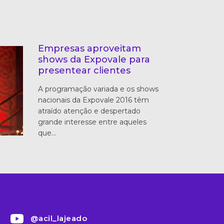
Empresas aproveitam
shows da Expovale para
presentear clientes
A programação variada e os shows
nacionais da Expovale 2016 têm
atraído atenção e despertado
grande interesse entre aqueles
que…
@acil_lajeado