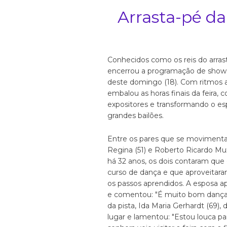
Arrasta-pé da
Conhecidos como os reis do arrast
encerrou a programação de shows
deste domingo (18). Com ritmos a
embalou as horas finais da feira, 
expositores e transformando o e
grandes bailões.
Entre os pares que se movimenta
Regina (51) e Roberto Ricardo Mux
há 32 anos, os dois contaram qu
curso de dança e que aproveitara
os passos aprendidos. A esposa 
e comentou: "É muito bom dançar.
da pista, Ida Maria Gerhardt (69), 
lugar e lamentou: "Estou louca pa