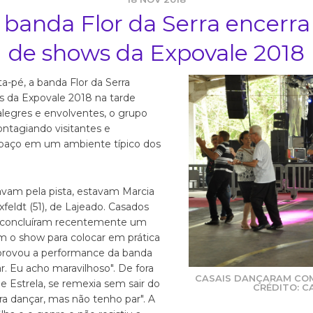
 banda Flor da Serra encer
de shows da Expovale 2018
a-pé, a banda Flor da Serra
 da Expovale 2018 na tarde
legres e envolventes, o grupo
contagiando visitantes e
spaço em um ambiente típico dos
vam pela pista, estavam Marcia
feldt (51), de Lajeado. Casados
e concluíram recentemente um
m o show para colocar em prática
aprovou a performance da banda
 Eu acho maravilhoso". De fora
CASAIS DANÇARAM COM
de Estrela, se remexia sem sair do
CRÉDITO: C
ra dançar, mas não tenho par". A