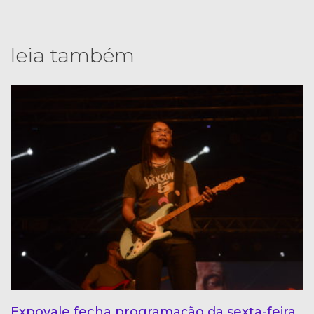
leia também
Expovale fecha programação da sexta-feira