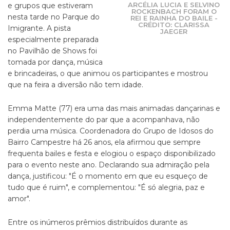
ARCÉLIA LUCIA E SELVINO
e grupos que estiveram
ROCKENBACH FORAM O
nesta tarde no Parque do
REI E RAINHA DO BAILE -
CRÉDITO: CLARISSA
Imigrante. A pista
JAEGER
especialmente preparada
no Pavilhão de Shows foi
tomada por dança, música
e brincadeiras, o que animou os participantes e mostrou
que na feira a diversão não tem idade.
Emma Matte (77) era uma das mais animadas dançarinas e
independentemente do par que a acompanhava, não
perdia uma música. Coordenadora do Grupo de Idosos do
Bairro Campestre há 26 anos, ela afirmou que sempre
frequenta bailes e festa e elogiou o espaço disponibilizado
para o evento neste ano. Declarando sua admiração pela
dança, justificou: "É o momento em que eu esqueço de
tudo que é ruim", e complementou: "É só alegria, paz e
amor".
Entre os inúmeros prêmios distribuídos durante as