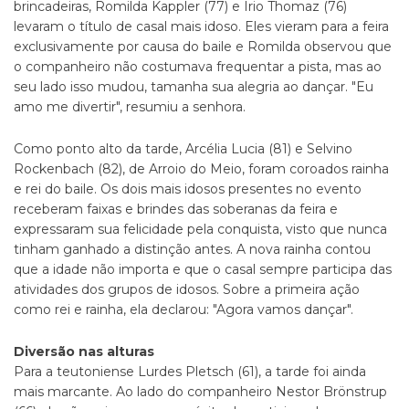
brincadeiras, Romilda Kappler (77) e Irio Thomaz (76)
levaram o título de casal mais idoso. Eles vieram para a feira
exclusivamente por causa do baile e Romilda observou que
o companheiro não costumava frequentar a pista, mas ao
seu lado isso mudou, tamanha sua alegria ao dançar. "Eu
amo me divertir", resumiu a senhora.
Como ponto alto da tarde, Arcélia Lucia (81) e Selvino
Rockenbach (82), de Arroio do Meio, foram coroados rainha
e rei do baile. Os dois mais idosos presentes no evento
receberam faixas e brindes das soberanas da feira e
expressaram sua felicidade pela conquista, visto que nunca
tinham ganhado a distinção antes. A nova rainha contou
que a idade não importa e que o casal sempre participa das
atividades dos grupos de idosos. Sobre a primeira ação
como rei e rainha, ela declarou: "Agora vamos dançar".
Diversão nas alturas
Para a teutoniense Lurdes Pletsch (61), a tarde foi ainda
mais marcante. Ao lado do companheiro Nestor Brönstrup