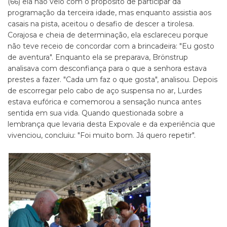
(66) ela não veio com o propósito de participar da
programação da terceira idade, mas enquanto assistia aos
casais na pista, aceitou o desafio de descer a tirolesa.
Corajosa e cheia de determinação, ela esclareceu porque
não teve receio de concordar com a brincadeira: "Eu gosto
de aventura". Enquanto ela se preparava, Brönstrup
analisava com desconfiança para o que a senhora estava
prestes a fazer. "Cada um faz o que gosta", analisou. Depois
de escorregar pelo cabo de aço suspensa no ar, Lurdes
estava eufórica e comemorou a sensação nunca antes
sentida em sua vida. Quando questionada sobre a
lembrança que levaria desta Expovale e da experiência que
vivenciou, concluiu: "Foi muito bom. Já quero repetir".