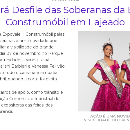
rá Desfile das Soberanas da 
Construmóbil em Lajeado
a Expovale + Construmóbil pelas
oberanas é uma novidade que
ar a visibilidade do grande
dia 07 de novembro no Parque
tunidade, a rainha Tainá
ilani Barbieri e Vanessa Fell vão
do todo o carisma e simpatia
il, quando a corte foi eleita.
 carros de apoio, como trânsito e
ção Comercial e Industrial de
 expositoras das feiras, das
prensa.
AÇÃO É UMA NOVID
VISIBILIDADE DO EVEN