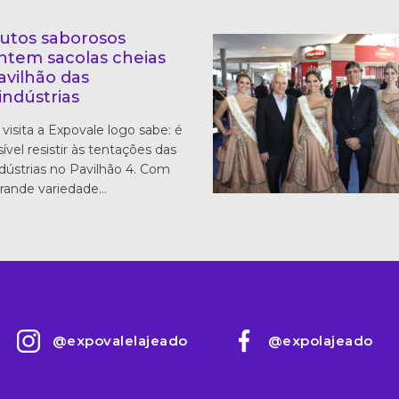
utos saborosos
ntem sacolas cheias
avilhão das
indústrias
isita a Expovale logo sabe: é
ível resistir às tentações das
dústrias no Pavilhão 4. Com
rande variedade…
@expovalelajeado
@expolajeado