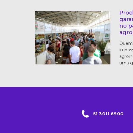
Prod
gara
no p
agro
Quem v
imposs
agroin
uma g
51 3011 6900