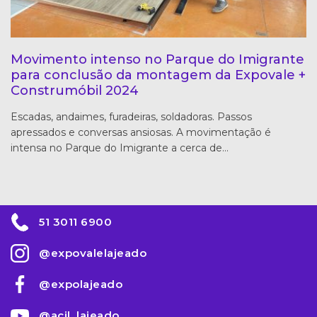
Movimento intenso no Parque do Imigrante
para conclusão da montagem da Expovale +
Construmóbil 2024
Escadas, andaimes, furadeiras, soldadoras. Passos
apressados e conversas ansiosas. A movimentação é
intensa no Parque do Imigrante a cerca de…
51 3011 6900
@expovalelajeado
@expolajeado
@acil_lajeado