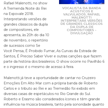
Rafael Malenotti, no show
VOCALISTA DA BANDA
A Tremenda Noite do Rei
ACÚSTICOS E
na Expovale 2018.
VALVULADOS, RAFAEL
MALENOTTI
Interpretando versões de
INTERPRETARÁ VERSÕES
DE GRANDES CLÁSSICOS
grandes clássicos da dupla
DA DUPLA DE
de compositores, ele
COMPOSITORES -
DIVULGAÇÃO
apresenta, às 20h do dia 10
de novembro, o repertório
de sucessos como Se
Você Pensa, É Proibido Fumar, As Curvas da Estrada de
Santos, É Preciso Saber Viver e outras canções que fazem
parte da história dos brasileiros. O show ocorre no Pavilhão 6
e o ingresso é o mesmo de acesso à feira.
Malenotti já teve a oportunidade de cantar no Cruzeiro
Emoções Em Alto Mar com a própria banda de Roberto
Carlos e o tributo ao Rei e ao Tremedão foi exibido em
diversas casas de espetáculos no Rio Grande do Sul.
Roberto e Erasmo são considerados ícones e têm grande
influência na música brasileira, tanto pela sonoridade quanto