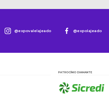
@expovalelajeado
@expolajeado
PATROCÍNIO DIAMANTE