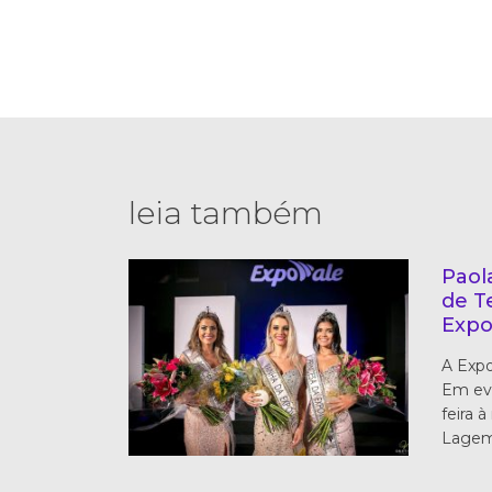
leia também
Paol
de T
Expo
A Expo
Em eve
feira à
Lagema