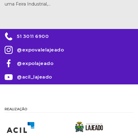
uma Feira Industrial,…
51 3011 6900
@expovalelajeado
@expolajeado
@acil_lajeado
REALIZAÇÃO