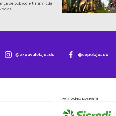
ença de público e transmitida
o pelas…
@expovalelajeado
@expolajeado
PATROCÍNIO DIAMANTE