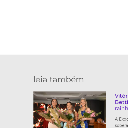
leia também
Vitó
Betti
rain
A Expo
sobera