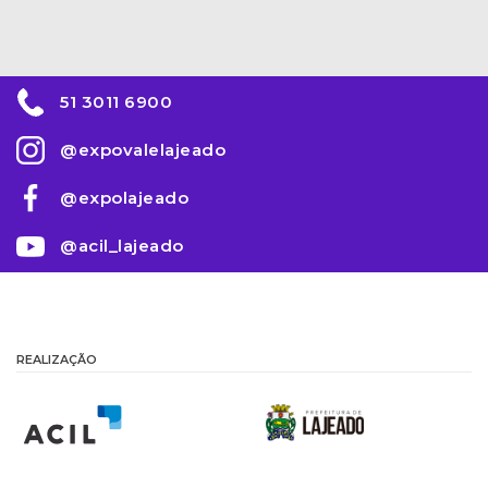
51 3011 6900
@expovalelajeado
@expolajeado
@acil_lajeado
REALIZAÇÃO