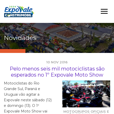
Novidades
10 NOV 2016
Pelo menos seis mil motociclistas são
esperados no 1º Expovale Moto Show
Motociclistas do Rio
Grande Sul, Paraná e
Uruguai vão agitar a
Expovale neste sábado (12)
e domingo (13). O 1º
Expovale Moto Show vai
MOTOGRUPOS OFICIAIS E