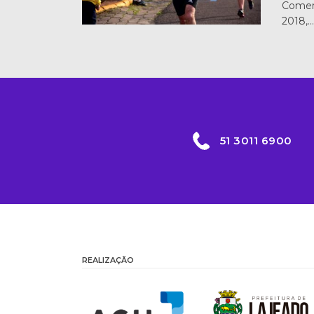
Comerc
2018,…
51 3011 6900
REALIZAÇÃO