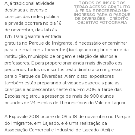
TODOS OS INSCRITOS
A já tradicional atividade
TERÃO ACESSO GRATUITO
destinada a jovens e
À FEIRA E RECEBERÃO UM
INGRESSO PARA O PARQUE
crianças das redes pública
DE DIVERSÕES - CRÉDITO:
OBJETIVO FOTOGRAFIA
e privada ocorrerá no dia 16
de novembro, das 14h às
17h. Para garantir a entrada
gratuita no Parque do Imigrante, é necessário encaminhar
para o e-mail contatoeventos@acilajeado.org.br o nome da
instituição, município de origem e relação de alunos e
professores. E para proporcionar ainda mais diversão aos
pequenos, todos os inscritos terão direito a um ingresso
para o Parque de Diversões. Além disso, expositores
também estão preparando atividades especiais para as
crianças e adolescentes neste dia. Em 2016, a Tarde das
Escolas registrou a presença de mais de 900 alunos
oriundos de 23 escolas de 11 municípios do Vale do Taquari.
A Expovale 2018 ocorre de 09 a 18 de novembro no Parque
do Imigrante, em Lajeado, e é uma realização da
Associação Comercial e Industrial de Lajeado (Acil) e