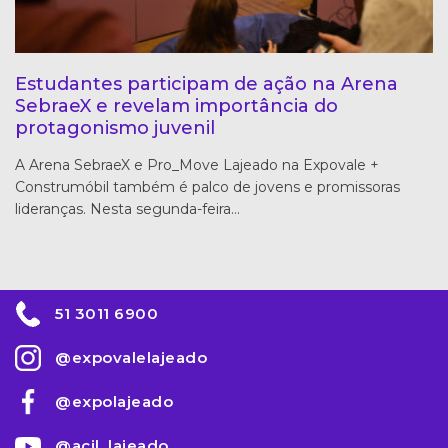
Estudantes participam de ação na Arena
SebraeX e revelam importância do
protagonismo juvenil
A Arena SebraeX e Pro_Move Lajeado na Expovale +
Construmóbil também é palco de jovens e promissoras
lideranças. Nesta segunda-feira…
51 3011 6900
@expovalelajeado
@expolajeado
@acil_lajeado