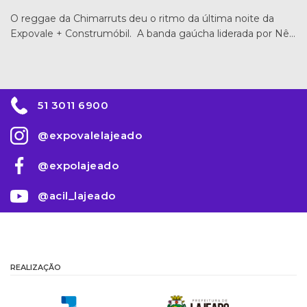
O reggae da Chimarruts deu o ritmo da última noite da
Expovale + Construmóbil. A banda gaúcha liderada por Nê…
51 3011 6900
@expovalelajeado
@expolajeado
@acil_lajeado
REALIZAÇÃO