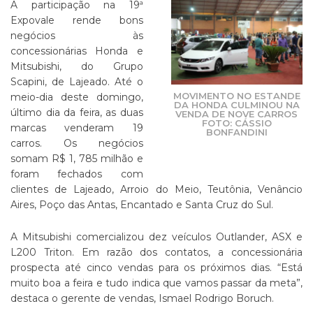
A participação na 19ª
Expovale rende bons
negócios às
concessionárias Honda e
Mitsubishi, do Grupo
Scapini, de Lajeado. Até o
MOVIMENTO NO ESTANDE
meio-dia deste domingo,
DA HONDA CULMINOU NA
último dia da feira, as duas
VENDA DE NOVE CARROS
FOTO: CÁSSIO
marcas venderam 19
BONFANDINI
carros. Os negócios
somam R$ 1, 785 milhão e
foram fechados com
clientes de Lajeado, Arroio do Meio, Teutônia, Venâncio
Aires, Poço das Antas, Encantado e Santa Cruz do Sul.
A Mitsubishi comercializou dez veículos Outlander, ASX e
L200 Triton. Em razão dos contatos, a concessionária
prospecta até cinco vendas para os próximos dias. “Está
muito boa a feira e tudo indica que vamos passar da meta”,
destaca o gerente de vendas, Ismael Rodrigo Boruch.