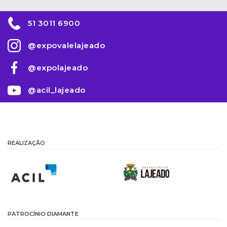
51 3011 6900
@expovalelajeado
@expolajeado
@acil_lajeado
REALIZAÇÃO
PATROCÍNIO DIAMANTE