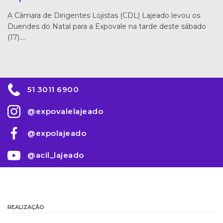
A Câmara de Dirigentes Lojistas (CDL) Lajeado levou os
Duendes do Natal para a Expovale na tarde deste sábado
(17).…
51 3011 6900
@expovalelajeado
@expolajeado
@acil_lajeado
REALIZAÇÃO