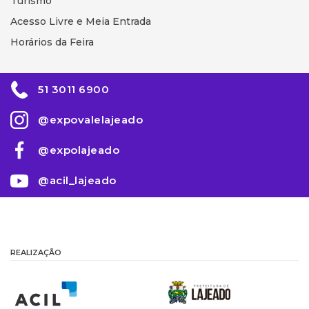
Turismo
Acesso Livre e Meia Entrada
Horários da Feira
51 3011 6900
@expovalelajeado
@expolajeado
@acil_lajeado
REALIZAÇÃO