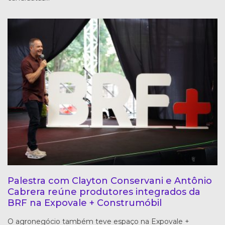
Palestra com Clayton Conservani e Antônio
Cabrera reúne produtores integrados da
BRF na Expovale + Construmóbil
O agronegócio também teve espaço na Expovale +