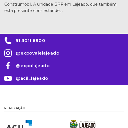
Construmóbil. A unidade BRF em Lajeado, que também
está presente com estande,…
51 3011 6900
@expovalelajeado
@expolajeado
@acil_lajeado
REALIZAÇÃO