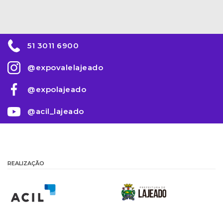
51 3011 6900
@expovalelajeado
@expolajeado
@acil_lajeado
REALIZAÇÃO