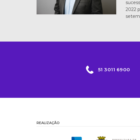
sucess
2022 p
setem
51 3011 6900
REALIZAÇÃO