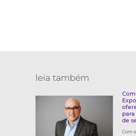
leia também
Com 
Expo
ofer
para
de s
Com o