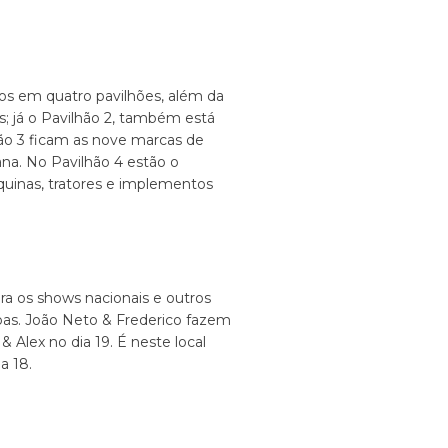
dos em quatro pavilhões, além da
; já o Pavilhão 2, também está
lhão 3 ficam as nove marcas de
ana. No Pavilhão 4 estão o
áquinas, tratores e implementos
ra os shows nacionais e outros
soas. João Neto & Frederico fazem
 Alex no dia 19. É neste local
a 18.