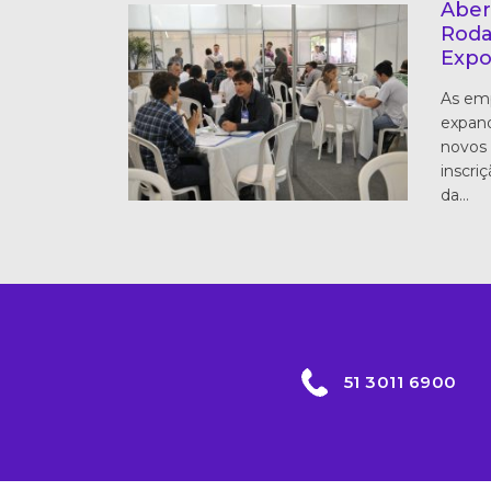
Aber
Roda
Expo
As em
expand
novos 
inscri
da…
51 3011 6900