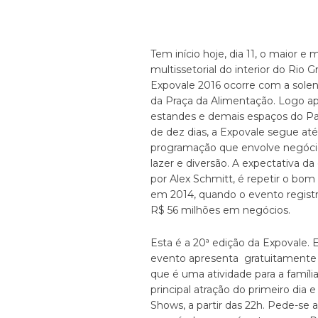
Tem início hoje, dia 11, o maior 
multissetorial do interior do Rio G
Expovale 2016 ocorre com a soleni
da Praça da Alimentação. Logo apó
estandes e demais espaços do P
de dez dias, a Expovale segue at
programação que envolve negócio
lazer e diversão. A expectativa da
por Alex Schmitt, é repetir o bo
em 2014, quando o evento registr
R$ 56 milhões em negócios.
Esta é a 20ª edição da Expovale. 
evento apresenta gratuitamente 
que é uma atividade para a famíli
principal atração do primeiro di
Shows, a partir das 22h. Pede-se