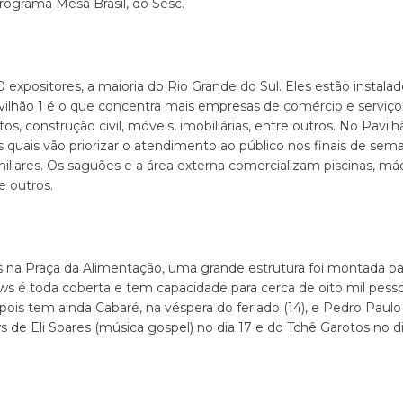
rograma Mesa Brasil, do Sesc.
expositores, a maioria do Rio Grande do Sul. Eles estão instala
vilhão 1 é o que concentra mais empresas de comércio e serviços
os, construção civil, móveis, imobiliárias, entre outros. No Pavi
 quais vão priorizar o atendimento ao público nos finais de sem
miliares. Os saguões e a área externa comercializam piscinas, m
e outros.
s na Praça da Alimentação, uma grande estrutura foi montada pa
ows é toda coberta e tem capacidade para cerca de oito mil pes
ois tem ainda Cabaré, na véspera do feriado (14), e Pedro Paulo &
de Eli Soares (música gospel) no dia 17 e do Tchê Garotos no di