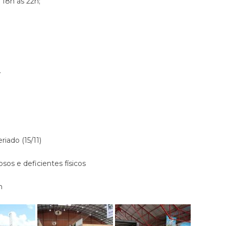
s 18h às 22h;
.
iado (15/11)
sos e deficientes físicos
m