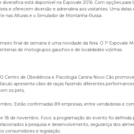
diversifica está disponível na Expovale 2016. Com opções para to
ira e oferecem diversão e adrenalina aos visitantes. Uma delas
ie nas Alturas e o Simulador de Montanha-Russa.
imeiro final de semana é uma novidade da feira. O 1º Expovale 
centenas de motogrupos gaúchos e de localidades vizinhas.
. O Centro de Obediência e Psicologia Canina Novo Cão promov
petáculo apresenta cães de raças fazendo diferentes performance
com os pets.
embro. Estão confirmadas 89 empresas, entre vendedoras e com
e 18 de novembro. Foco: a programação do evento foi definida 
lacionados à pesquisa e desenvolvimento, segurança dos aliment
dos consumidores e legislação.