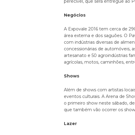
perecível, que será entregue ao P
Negócios
A Expovale 2016 tem cerca de 290 
área externa e dos saguões. O Pa
com indústrias diversas de aliment
concessionárias de automóveis, as
artesanato e 50 agroindústrias fa
agrícolas, motos, caminhões, entr
Shows
Além de shows com artistas locai
eventos culturais. A Arena de Sh
o primeiro show neste sábado, dep
que também vão ocorrer os shows 
Lazer