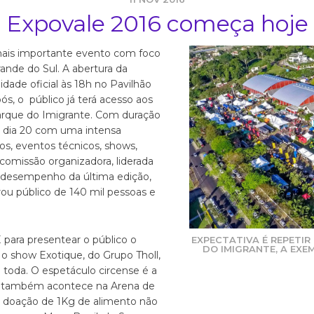
Expovale 2016 começa hoje
e mais importante evento com foco
rande do Sul. A abertura da
dade oficial às 18h no Pavilhão
s, o público já terá acesso aos
arque do Imigrante. Com duração
é dia 20 com uma intensa
s, eventos técnicos, shows,
 comissão organizadora, liderada
m desempenho da última edição,
ou público de 140 mil pessoas e
E para presentear o público o
EXPECTATIVA É REPETIR
DO IMIGRANTE, A EXEM
o show Exotique, do Grupo Tholl,
a toda. O espetáculo circense é a
a e também acontece na Arena de
 a doação de 1Kg de alimento não