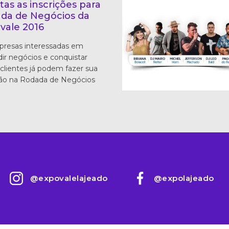
tas as inscrições para
da de Negócios da
vale 2016
presas interessadas em
ir negócios e conquistar
clientes já podem fazer sua
ção na Rodada de Negócios
@expovalelajeado
@expolajeado