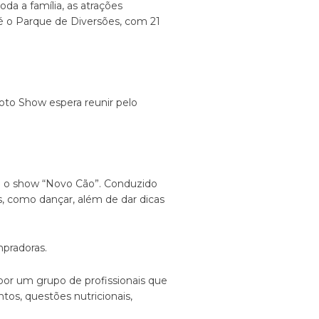
da a família, as atrações
 é o Parque de Diversões, com 21
Moto Show espera reunir pelo
e o show “Novo Cão”. Conduzido
s, como dançar, além de dar dicas
pradoras.
por um grupo de profissionais que
os, questões nutricionais,