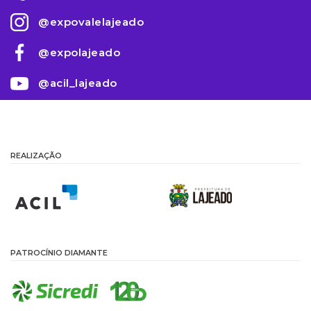
@expovalelajeado
@expolajeado
@acil_lajeado
REALIZAÇÃO
PATROCÍNIO DIAMANTE