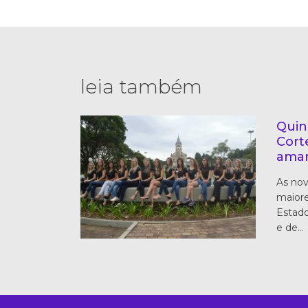
leia também
Quin
Cort
ama
As nov
maiore
Estado
e de…