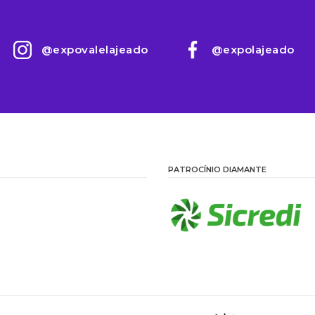
@expovalelajeado
@expolajeado
PATROCÍNIO DIAMANTE