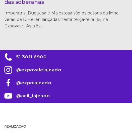
das soberanas
Imperatriz, Duquesa e Majestosa são os batons da linha
verão da DiHellen lançadas nesta terça-feira (15) na
Expovale. As três…
51 3011 6900
@expovalelajeado
@expolajeado
@acil_lajeado
REALIZAÇÃO