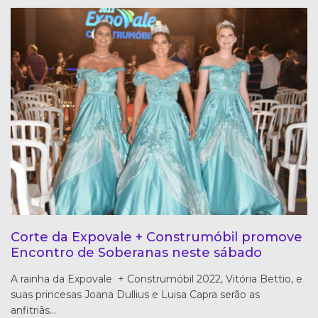
Corte da Expovale + Construmóbil promove
Encontro de Soberanas neste sábado
A rainha da Expovale + Construmóbil 2022, Vitória Bettio, e
suas princesas Joana Dullius e Luisa Capra serão as
anfitriãs…