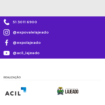
51 3011 6900
@expovalelajeado
@expolajeado
@acil_lajeado
REALIZAÇÃO