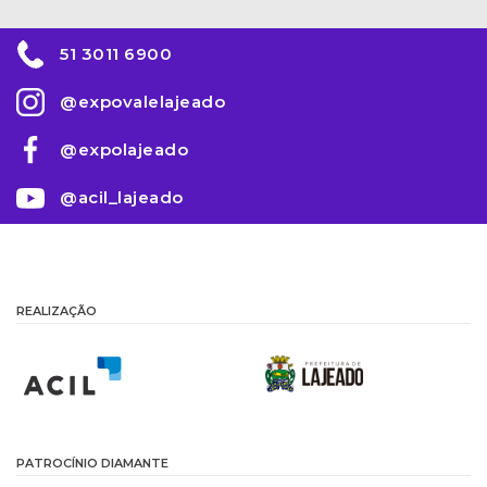
51 3011 6900
@expovalelajeado
@expolajeado
@acil_lajeado
REALIZAÇÃO
PATROCÍNIO DIAMANTE