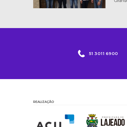
Giran
51 3011 6900
REALIZAÇÃO