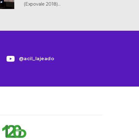
(Expovale 2018)…
@acil_lajeado