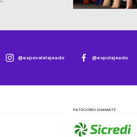
do…
@expovalelajeado
@expolajeado
PATROCÍNIO DIAMANTE