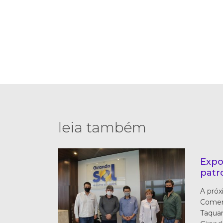
leia também
Expo
patr
A próx
Comerc
Taquar