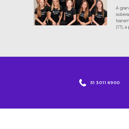
A gran
sobera
transm
(17), a
51 3011 6900