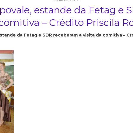
xpovale, estande da Fetag e
 comitiva – Crédito Priscila R
estande da Fetag e SDR receberam a visita da comitiva – Cré