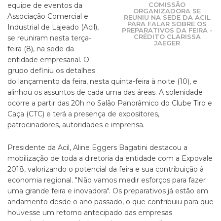
COMISSÃO
equipe de eventos da
ORGANIZADORA SE
Associação Comercial e
REUNIU NA SEDE DA ACIL
PARA FALAR SOBRE OS
Industrial de Lajeado (Acil),
PREPARATIVOS DA FEIRA -
CRÉDITO CLARISSA
se reuniram nesta terça-
JAEGER
feira (8), na sede da
entidade empresarial. O
grupo definiu os detalhes
do lançamento da feira, nesta quinta-feira à noite (10), e
alinhou os assuntos de cada uma das áreas. A solenidade
ocorre a partir das 20h no Salão Panorâmico do Clube Tiro e
Caça (CTC) e terá a presença de expositores,
patrocinadores, autoridades e imprensa.
Presidente da Acil, Aline Eggers Bagatini destacou a
mobilização de toda a diretoria da entidade com a Expovale
2018, valorizando o potencial da feira e sua contribuição à
economia regional. "Não vamos medir esforços para fazer
uma grande feira e inovadora". Os preparativos já estão em
andamento desde o ano passado, o que contribuiu para que
houvesse um retorno antecipado das empresas