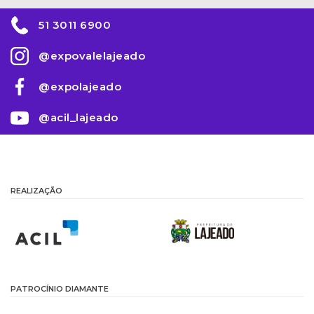
51 3011 6900
@expovalelajeado
@expolajeado
@acil_lajeado
REALIZAÇÃO
PATROCÍNIO DIAMANTE