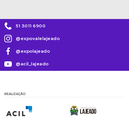
51 3011 6900
@expovalelajeado
@expolajeado
@acil_lajeado
REALIZAÇÃO