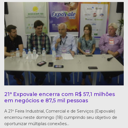
21ª Expovale encerra com R$ 57,1 milhões
em negócios e 87,5 mil pessoas
A 21ª Feira Industrial, Comercial e de Serviços (Expovale)
encerrou neste domingo (18) cumprindo seu objetivo de
oportunizar múltiplas conexões…