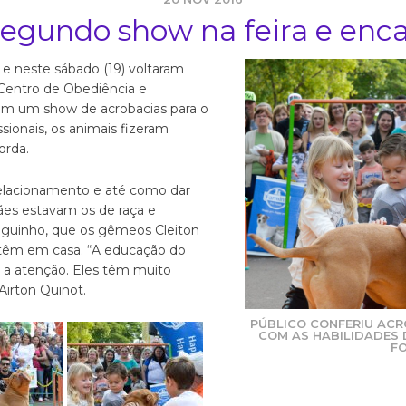
egundo show na feira e enc
o e neste sábado (19) voltaram
 Centro de Obediência e
ram um show de acrobacias para o
ssionais, os animais fizeram
orda.
relacionamento e até como dar
cães estavam os de raça e
guinho, que os gêmeos Cleiton
, têm em casa. “A educação do
 a atenção. Eles têm muito
 Airton Quinot.
PÚBLICO CONFERIU ACR
COM AS HABILIDADES 
F