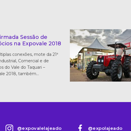
irmada Sessão de
cios na Expovale 2018
tiplas conexões, mote da 21ª
Industrial, Comercial e de
os do Vale do Taquari –
ale 2018, também…
@expovalelajeado
@expolajeado