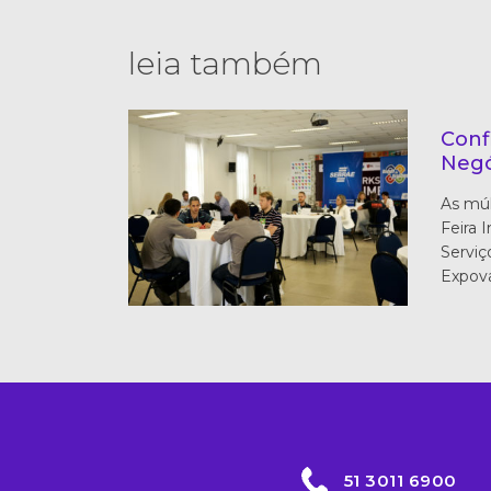
leia também
Conf
Negó
As múl
Feira 
Serviç
Expov
51 3011 6900