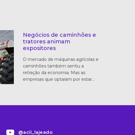
Negócios de caminhões e
tratores animam
expositores
O mercado de máquinas agrícolas e
caminhões também sentiu a
retração da economia. Mas as
empresas que optaram por estar…
@acil_lajeado