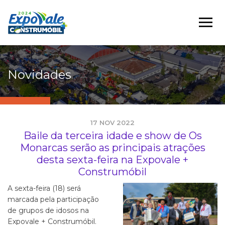
Novidades
17 NOV 2022
Baile da terceira idade e show de Os
Monarcas serão as principais atrações
desta sexta-feira na Expovale +
Construmóbil
A sexta-feira (18) será
marcada pela participação
de grupos de idosos na
Expovale + Construmóbil.