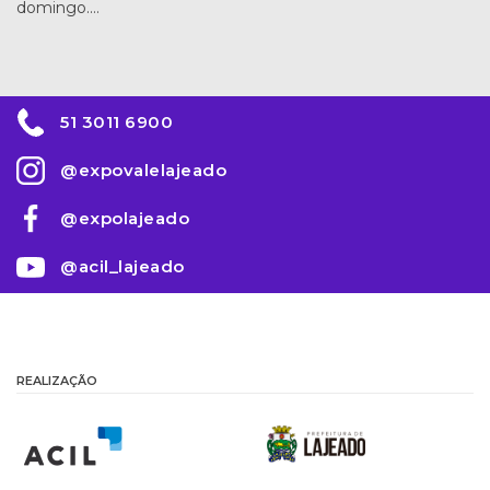
domingo.…
51 3011 6900
@expovalelajeado
@expolajeado
@acil_lajeado
REALIZAÇÃO