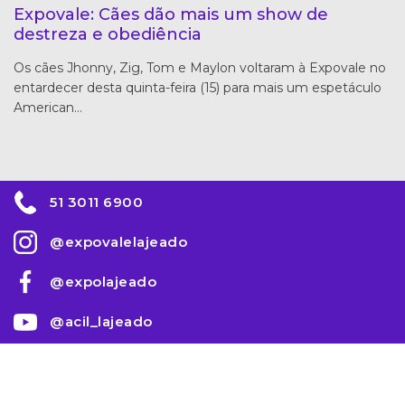
Expovale: Cães dão mais um show de
destreza e obediência
Os cães Jhonny, Zig, Tom e Maylon voltaram à Expovale no
entardecer desta quinta-feira (15) para mais um espetáculo
American…
51 3011 6900
@expovalelajeado
@expolajeado
@acil_lajeado