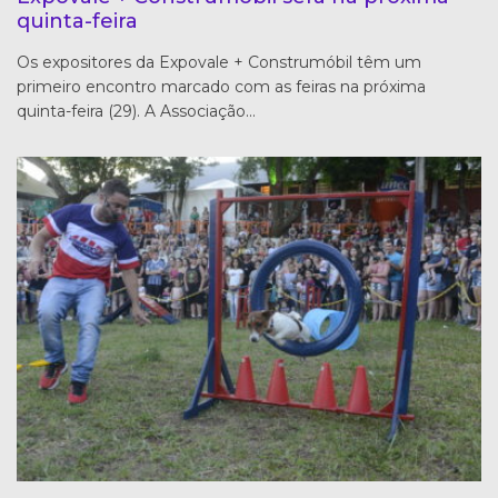
quinta-feira
Os expositores da Expovale + Construmóbil têm um
primeiro encontro marcado com as feiras na próxima
quinta-feira (29). A Associação…