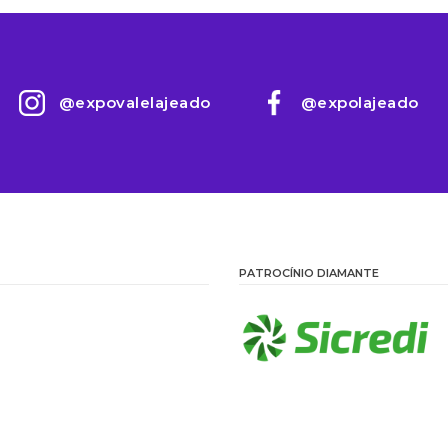
@expovalelajeado
@expolajeado
PATROCÍNIO DIAMANTE