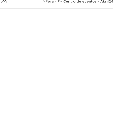
l24
A Feira >
F – Centro de eventos – Abril2