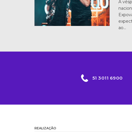
A vésp
nacion
Expov
expect
ao…
51 3011 6900
REALIZAÇÃO