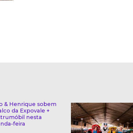
o & Henrique sobem
alco da Expovale +
trumóbil nesta
nda-feira