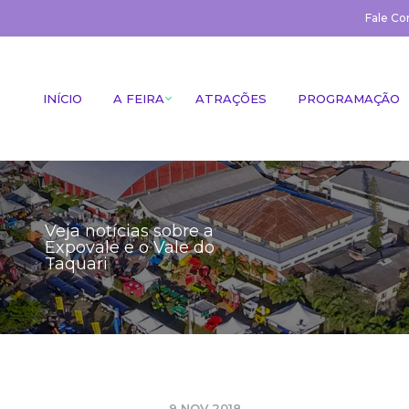
Fale Co
INÍCIO
A FEIRA
ATRAÇÕES
PROGRAMAÇÃO
Veja notícias sobre a
Expovale e o Vale do
Taquari
9 NOV 2018